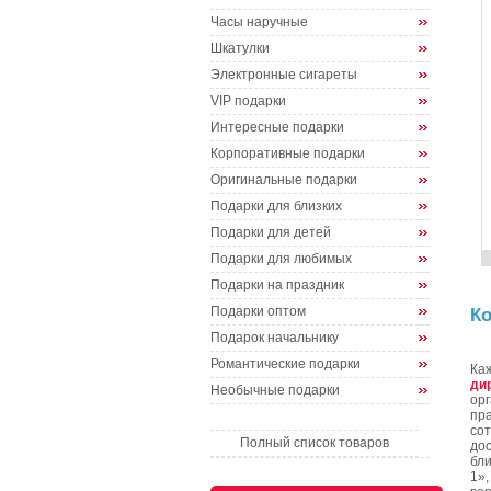
Часы наручные
Шкатулки
Электронные сигареты
VIP подарки
Интересные подарки
Корпоративные подарки
Оригинальные подарки
Подарки для близких
Подарки для детей
Подарки для любимых
Подарки на праздник
Подарки оптом
К
Подарок начальнику
Романтические подарки
Ка
ди
Необычные подарки
ор
пр
со
Полный список товаров
дос
бл
1»