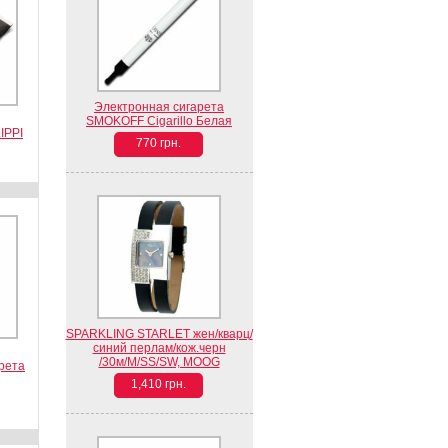
Электронная сигарета
SMOKOFF Cigarillo Белая
IPPI
770 грн.
SPARKLING STARLET жен/кварц/
синий перлам/кож.черн
/30м/M/SS/SW, MOOG
рета
1,410 грн.