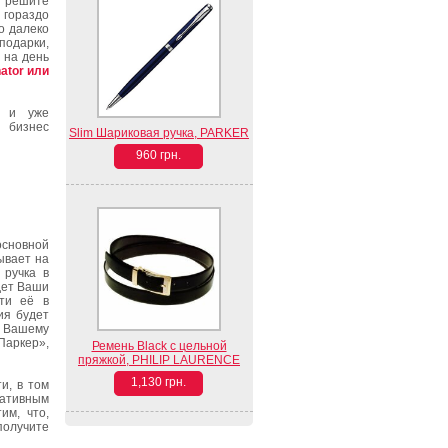
ы решите
 гораздо
о далеко
подарки,
 на день
ator или
м и уже
и бизнес
Slim Шариковая ручка, PARKER
960 грн.
сновной
ывает на
 ручка в
дет Ваши
сти её в
ия будет
к Вашему
«Паркер»,
Ремень Black с цельной
пряжкой, PHILIP LAURENCE
1,130 грн.
и, в том
ативным
им, что,
олучите