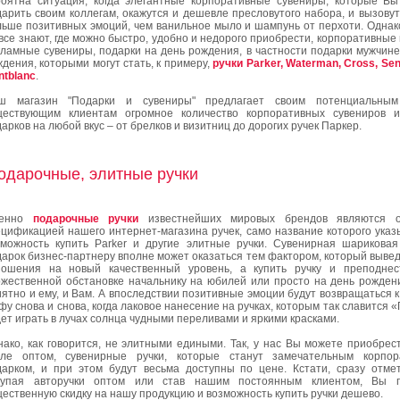
роятна ситуация, когда элегантные корпоративные сувениры, которые В
арить своим коллегам, окажутся и дешевле пресловутого набора, и вызовут
льше позитивных эмоций, чем ванильное мыло и шампунь от перхоти. Однак
все знают, где можно быстро, удобно и недорого приобрести, корпоративные 
кламные сувениры, подарки на день рождения, в частности подарки мужчине
дения, которыми могут стать, к примеру,
ручки Parker, Waterman, Cross, Sen
ntblanc
.
ш магазин "Подарки и сувениры" предлагает своим потенциальны
ществующим клиентам огромное количество корпоративных сувениров 
арков на любой вкус – от брелков и визитниц до дорогих ручек Паркер.
одарочные, элитные ручки
енно
подарочные ручки
известнейших мировых брендов являются о
ецификацией нашего интернет-магазина ручек, само название которого указ
зможность купить Parker и другие элитные ручки. Сувенирная шариковая
дарок бизнес-партнеру вполне может оказаться тем фактором, который выве
ношения на новый качественный уровень, а купить ручку и преподне
ржественной обстановке начальнику на юбилей или просто на день рожден
ятно и ему, и Вам. А впоследствии позитивные эмоции будут возвращаться 
у снова и снова, когда лаковое нанесение на ручках, которым так славится 
ет играть в лучах солнца чудными переливами и яркими красками.
ако, как говорится, не элитными едиными. Так, у нас Вы можете приобрест
сле оптом, сувенирные ручки, которые станут замечательным корпор
дарком, и при этом будут весьма доступны по цене. Кстати, сразу отмет
купая авторучки оптом или став нашим постоянным клиентом, Вы п
ественную скидку на нашу продукцию и возможность купить ручки дешево.