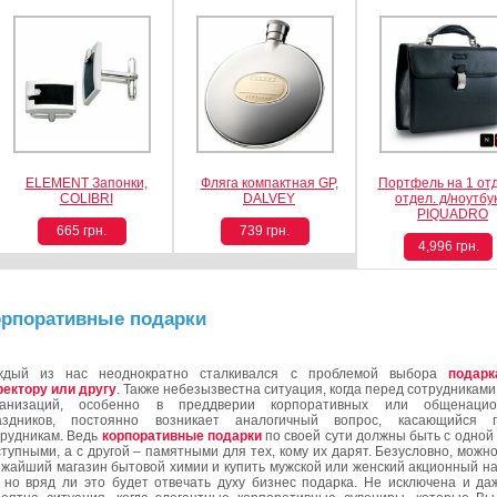
ELEMENT Запонки,
Фляга компактная GP,
Портфель на 1 отд
COLIBRI
DALVEY
отдел. д/ноутбу
PIQUADRO
665 грн.
739 грн.
4,996 грн.
орпоративные подарки
ждый из нас неоднократно сталкивался с проблемой выбора
подарк
ректору или другу
. Также небезызвестна ситуация, когда перед сотрудниками
ганизаций, особенно в преддверии корпоративных или общенацио
аздников, постоянно возникает аналогичный вопрос, касающийся п
трудникам. Ведь
корпоративные подарки
по своей сути должны быть с одной
тупными, а с другой – памятными для тех, кому их дарят. Безусловно, можно
ижайший магазин бытовой химии и купить мужской или женский акционный на
, но вряд ли это будет отвечать духу бизнес подарка. Не исключена и да