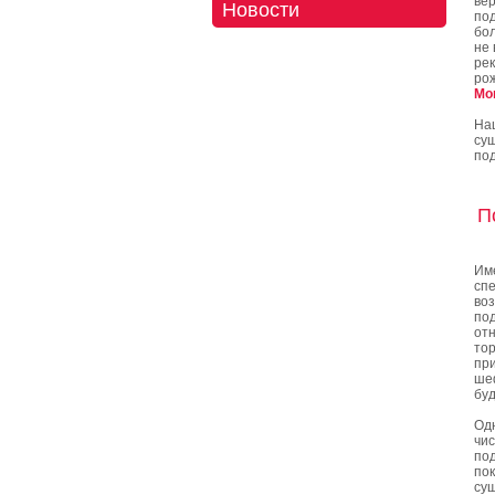
ве
Новости
под
бо
не 
ре
рож
Mo
На
су
под
П
Им
сп
во
по
от
то
при
шеф
буд
Одн
чи
по
по
сущ