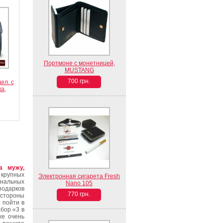
Портмоне с монетницей,
MUSTANG
700 грн.
ел. с
ка,
а мужу,
 крупных
Электронная сигарета Fresh
нальных
Nano 105
одарков
770 грн.
 стороны
 пойти в
бор «3 в
же очень