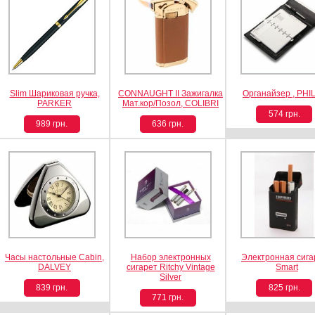
Slim Шариковая ручка,
CONNAUGHT II Зажигалка
Органайзер , PHIL
PARKER
Мат.кор/Позол, COLIBRI
574 грн.
989 грн.
636 грн.
Часы настольные Cabin,
Набор электронных
Электронная сига
DALVEY
сигарет Ritchy Vintage
Smart
Silver
839 грн.
825 грн.
771 грн.