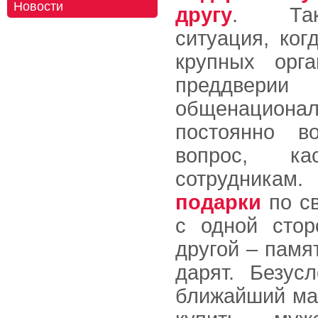
Новости
другу
. Так
ситуация, ког
крупных орга
преддверии
общенацион
постоянно во
вопрос, ка
сотрудникам
подарки
по св
с одной стор
другой – памя
дарят. Безус
ближайший ма