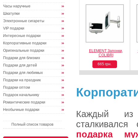
Часы наручные
Шкатулки
Электронные сигареты
VIP подарки
Интересные подарки
Корпоративные подарки
Оригинальные подарки
ELEMENT Запонки,
COLIBRI
Подарки для близких
665 грн.
Подарки для детей
Подарки для любимых
Подарки на праздник
Подарки оптом
Корпорат
Подарок начальнику
Романтические подарки
Необычные подарки
Каждый из 
сталкивался
Полный список товаров
подарка му