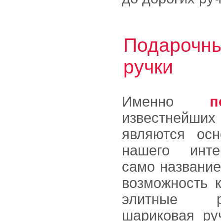
Подарочны
ручки
Именно
п
известнейш
являются осн
нашего интер
само название
возможность к
элитные р
шариковая ру