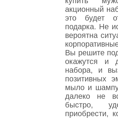
купить муж
акционный наб
это будет о
подарка. Не и
вероятна ситу
корпоративны
Вы решите под
окажутся и д
набора, и вы
позитивных э
мыло и шампу
далеко не в
быстро, у
приобрести, к