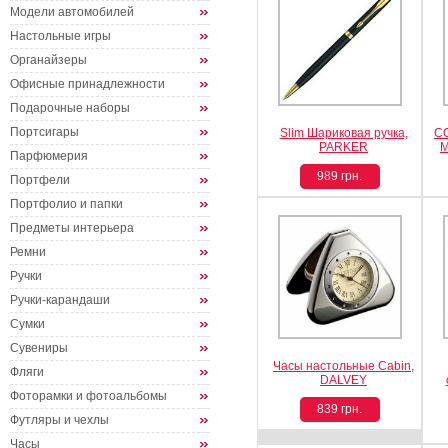
Модели автомобилей
Настольные игры
Органайзеры
Офисные принадлежности
Подарочные наборы
Портсигары
Slim Шариковая ручка,
CO
PARKER
М
Парфюмерия
989 грн.
Портфели
Портфолио и папки
Предметы интерьера
Ремни
Ручки
Ручки-карандаши
Сумки
Сувениры
Часы настольные Cabin,
Фляги
DALVEY
Фоторамки и фотоальбомы
839 грн.
Футляры и чехлы
Часы