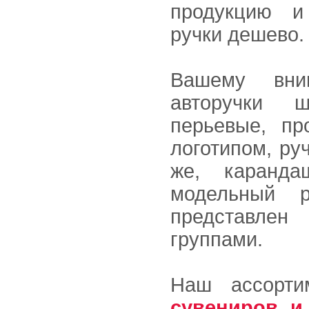
продукцию и
ручки дешево.
Вашему вни
авторучки 
перьевые, пр
логотипом, ру
же, каранда
модельный 
представлен
группами.
Наш ассорт
сувениров и