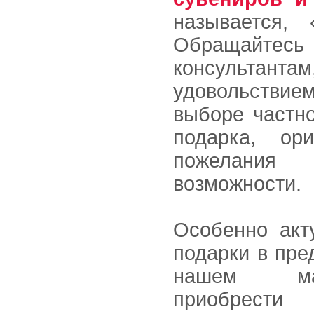
называется,
Обращайтес
консульта
удовольстви
выборе частно
подарка, ор
пожелани
возможности.
Особенно акт
подарки в пре
нашем ма
приобрест