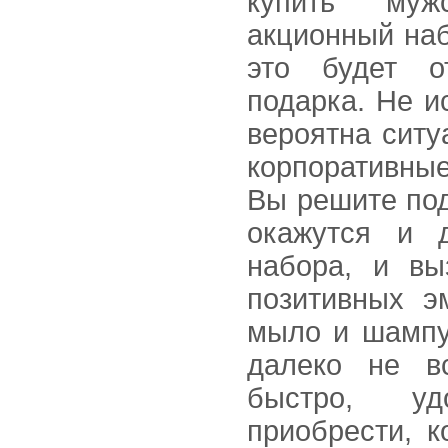
купить муж
акционный наб
это будет о
подарка. Не и
вероятна ситу
корпоративны
Вы решите под
окажутся и д
набора, и вы
позитивных э
мыло и шампу
далеко не в
быстро, у
приобрести, к