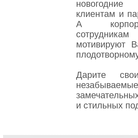
новогодние
клиентам и па
А корпор
сотрудник
мотивируют В
плодотворному
Дарите сво
незабываемы
замечательных
и стильных по