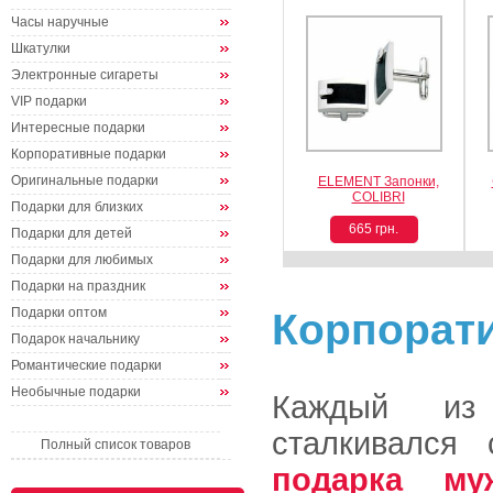
Часы наручные
Шкатулки
Электронные сигареты
VIP подарки
Интересные подарки
Корпоративные подарки
Оригинальные подарки
ELEMENT Запонки,
COLIBRI
Подарки для близких
665 грн.
Подарки для детей
Подарки для любимых
Подарки на праздник
Подарки оптом
Корпорат
Подарок начальнику
Романтические подарки
Необычные подарки
Каждый из 
сталкивался
Полный список товаров
подарка му