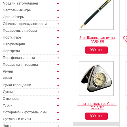
Модели автомобилей
Настольные игры
Органайзеры
Офисные принадлежности
Подарочные наборы
Портсигары
Slim Шариковая ручка,
CO
PARKER
М
Парфюмерия
989 грн.
Портфели
Портфолио и папки
Предметы интерьера
Ремни
Ручки
Ручки-карандаши
Сумки
Сувениры
Часы настольные Cabin,
Фляги
DALVEY
Фоторамки и фотоальбомы
839 грн.
Футляры и чехлы
Часы