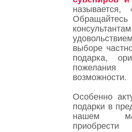
называется,
Обращайтес
консульта
удовольстви
выборе частно
подарка, ор
пожелани
возможности.
Особенно акт
подарки в пре
нашем ма
приобрест