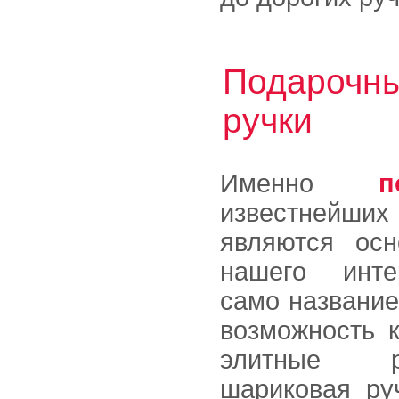
Подарочны
ручки
Именно
п
известнейш
являются осн
нашего интер
само название
возможность к
элитные р
шариковая ру