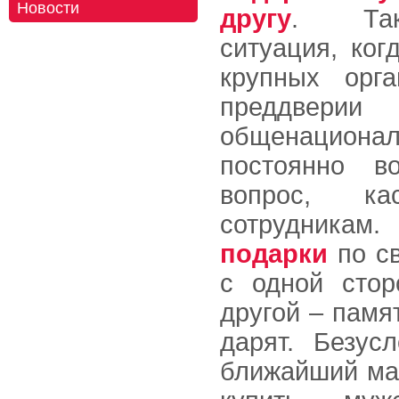
Новости
другу
. Так
ситуация, ког
крупных орга
преддверии
общенацион
постоянно во
вопрос, ка
сотрудникам
подарки
по св
с одной стор
другой – памя
дарят. Безус
ближайший ма