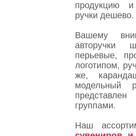
продукцию и
ручки дешево.
Вашему вни
авторучки 
перьевые, пр
логотипом, ру
же, каранда
модельный 
представлен
группами.
Наш ассорт
сувениров и