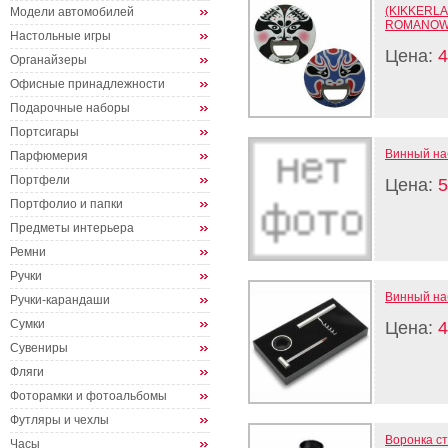
(KIKKERLAN
Модели автомобилей
ROMANOW
Настольные игры
Цена:
4
Органайзеры
Офисные принадлежности
Подарочные наборы
Портсигары
Винный наб
Парфюмерия
Портфели
Цена:
5
Портфолио и папки
Предметы интерьера
Ремни
Ручки
Винный наб
Ручки-карандаши
Сумки
Цена:
4
Сувениры
Фляги
Фоторамки и фотоальбомы
Футляры и чехлы
Воронка с
Часы