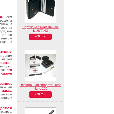
ми
? Всем
обращены
рняка, в
Портмоне с монетницей,
советов
MUSTANG
юди, чье
ости, не
700 грн.
твенно –
людей с
ративные
я, одним
 нашем
дарков
,
 которых
числе
вип
одарки
вениры,
Электронная сигарета Fresh
вляющей
Nano 105
свадьбу,
770 грн.
чинам –
работы в
арков в
товаров,