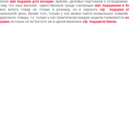
лючая
вип подарки для женщин
, мужчин, деловых партнеров и сотрудников,
тому, что наш магазин
единственный среди торгующих
вип подарками в К
жно купить товар не только в розницу, но и заказать
vip
подарки о
ециальной цене
.
Кроме того,
только у нас можно найти уникальные новинки
дарочного товара, т.к. только у нас практически каждую неделю появляются
н
дарки,
которых не встретите ни в одном магазине
vip
подарков Киева
.