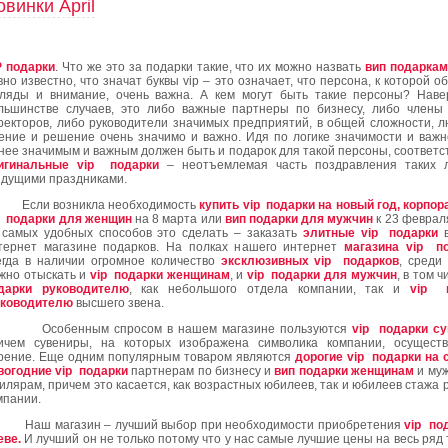
овинки April
P
подарки
. Что же это за подарки такие, что их можно назвать
вип подарка
вно известно, что значат буквы vip – это означает, что персона, к которой 
гляды и внимание, очень важна. А кем могут быть такие персоны? Наве
льшинстве случаев, это либо важные партнеры по бизнесу, либо члены 
ректоров, либо руководители значимых предприятий, в общей сложности, л
ение и решение очень значимо и важно. Идя по логике значимости и важн
нее значимым и важным должен быть и подарок для такой персоны, соответс
игинальные vip
подарки
– неотъемлемая часть поздравления таких 
ядущими праздниками.
Если возникла необходимость
купить
vip
подарки на новый год, корпо
подарки для женщин
на 8 марта или
вип подарки для мужчин
к 23 феврал
 самых удобных способов это сделать – заказать
элитные
vip
подарки
в
тернет магазине подарков. На полках нашего интернет
магазина
vip
по
егда в наличии огромное количество
эксклюзивных
vip
подарков
, среди
жно отыскать и
vip
подарки женщинам
, и
vip
подарки для мужчин
, в том 
дарки руководителю
, как небольшого отдела компании, так и
vip
п
уководителю
высшего звена.
Особенным спросом в нашем магазине пользуются
vip
подарки су
ичем сувениры, на которых изображена символика компании, осущест
рение. Еще одним популярным товаром являются
дорогие
vip
подарки на 
вогодние vip
подарки
партнерам по бизнесу и
вип подарки женщинам
и муж
илярам, причем это касается, как возрастных юбилеев, так и юбилеев стажа 
мпании.
Наш магазин – лучший выбор при необходимости приобретения
vip
под
еве.
И лучший он не
только потому что у нас самые лучшие цены на весь ряд 