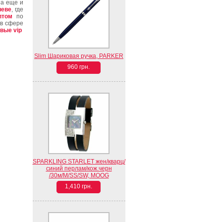
 а еще и
иеве
, где
птом
по
 в сфере
овые
vip
Slim Шариковая ручка, PARKER
960 грн.
SPARKLING STARLET жен/кварц/
синий перлам/кож.черн
/30м/M/SS/SW, MOOG
1,410 грн.