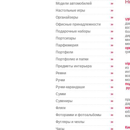
Н
Модели автомобилей
Настольные игры
Органайзеры
VI
да
Офисные принадлежности
вз
Подарочные наборы
бо
ди
Портсигары
мн
ме
Парфюмерия
ор
гр
Портфели
Портфолио и папки
vip
Предметы интерьера
из
ин
Ремни
вс
мо
Ручки
по
Ручки-карандаши
р
Сумки
пр
Сувениры
да
но
Фляги
юб
Фоторамки и фотоальбомы
ко
Футляры и чехлы
Ки
Часы