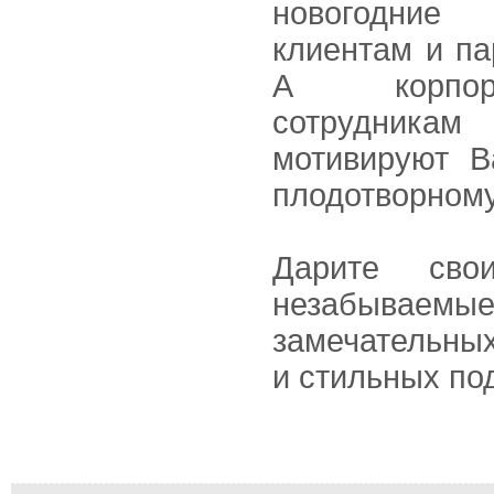
новогодние
клиентам и па
А корпор
сотрудник
мотивируют В
плодотворному
Дарите сво
незабываемы
замечательных
и стильных по