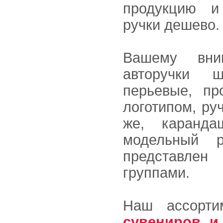
продукцию и
ручки дешево.
Вашему вни
авторучки 
перьевые, пр
логотипом, ру
же, каранда
модельный 
представлен
группами.
Наш ассорт
сувениров и