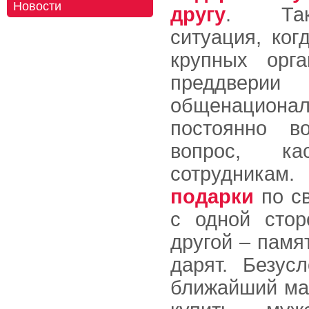
Новости
другу
. Так
ситуация, ког
крупных орга
преддверии
общенацион
постоянно во
вопрос, ка
сотрудникам
подарки
по св
с одной стор
другой – памя
дарят. Безус
ближайший ма