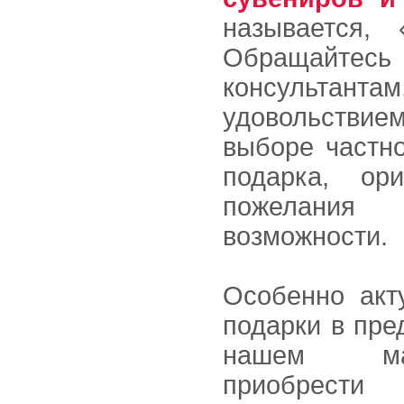
называется,
Обращайтес
консульта
удовольстви
выборе частно
подарка, ор
пожелани
возможности.
Особенно акт
подарки в пре
нашем ма
приобрест