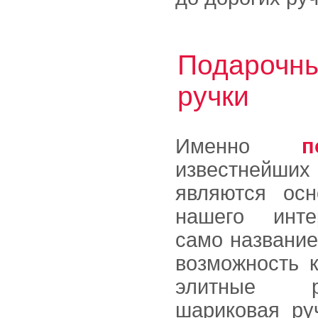
Подарочны
ручки
Именно
п
известнейш
являются осн
нашего интер
само название
возможность к
элитные р
шариковая ру