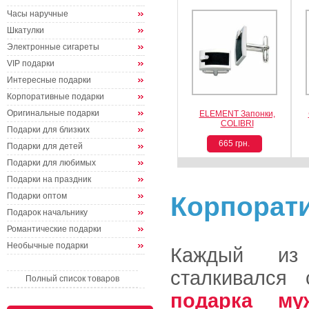
Часы наручные
Шкатулки
Электронные сигареты
VIP подарки
Интересные подарки
Корпоративные подарки
Оригинальные подарки
ELEMENT Запонки,
COLIBRI
Подарки для близких
665 грн.
Подарки для детей
Подарки для любимых
Подарки на праздник
Подарки оптом
Корпорат
Подарок начальнику
Романтические подарки
Необычные подарки
Каждый из 
сталкивался
Полный список товаров
подарка му