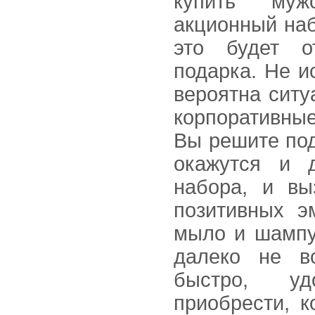
купить муж
акционный наб
это будет о
подарка. Не и
вероятна ситу
корпоративны
Вы решите под
окажутся и д
набора, и вы
позитивных э
мыло и шампу
далеко не в
быстро, у
приобрести, к