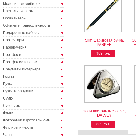
Модели автомобилей
Настольные игры
Органайзеры
Офисные принадлежности
Подарочные наборы
Портсигары
Slim Шариковая ручка,
CO
PARKER
М
Парфюмерия
989 грн.
Портфели
Портфолио и папки
Предметы интерьера
Ремни
Ручки
Ручки-карандаши
Сумки
Сувениры
Часы настольные Cabin,
Фляги
DALVEY
Фоторамки и фотоальбомы
839 грн.
Футляры и чехлы
Часы